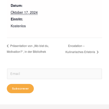
Datum:
Oktober 17, 2024
Eintritt:
Kostenlos
Encatation –
Präsentation von „Wo bist du,
Motivation?“, in der Bibliothek
Kulinarisches Erlebnis
E
E
m
m
a
a
Subscrever
i
i
l
l
*
*