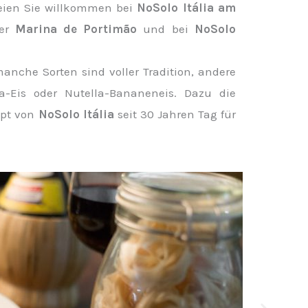
Seien Sie willkommen bei
NoSolo Itália am
er
Marina de Portimão
und bei
NoSolo
manche Sorten sind voller Tradition, andere
la-Eis oder Nutella-Bananeneis. Dazu die
ept von
NoSolo Itália
seit 30 Jahren Tag für