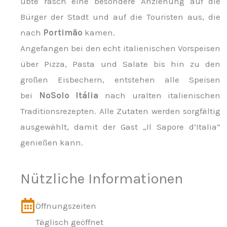
übte rasch eine besondere Anziehung auf die
Bürger der Stadt und auf die Touristen aus, die
nach
Portimão
kamen.
Angefangen bei den echt italienischen Vorspeisen
über Pizza, Pasta und Salate bis hin zu den
großen Eisbechern, entstehen alle Speisen
bei
NoSolo Itália
nach uralten italienischen
Traditionsrezepten. Alle Zutaten werden sorgfältig
ausgewählt, damit der Gast „Il Sapore d’Italia“
genießen kann.
Nützliche Informationen
Öffnungszeiten
Täglisch geöffnet