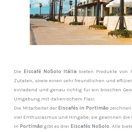
Die
Eiscafé NoSolo Itália
bieten Produkte von h
Zutaten, sowie einen sehr freundlichen und effizie
einladend und genau richtig für ein bisschen Gese
Umgebung mit italienischem Flair.
Die Mitarbeiter der
Eiscafés in Portimão
zeichnen 
viel Enthusiasmus und Hingabe; sie gewinnen die G
In
Portimão
gibt es drei
Eiscafés NoSolo
. Alle bi