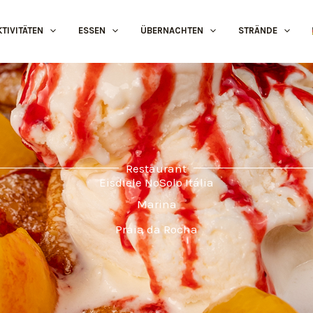
KTIVITÄTEN
ESSEN
ÜBERNACHTEN
STRÄNDE
Restaurant
Eisdiele NoSolo Itália
Marina
Praia da Rocha