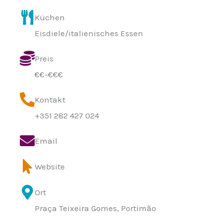
Küchen
Eisdiele/italienisches Essen
Preis
€€-€€€
Kontakt
+351 282 427 024
Email
Website
Ort
Praça Teixeira Gomes, Portimão