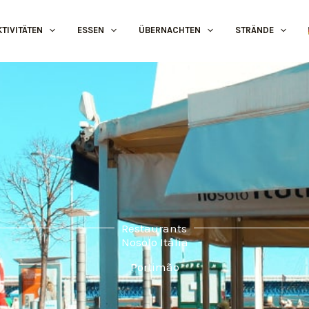
KTIVITÄTEN
ESSEN
ÜBERNACHTEN
STRÄNDE
Restaurants
Nosolo Itália
Portimão