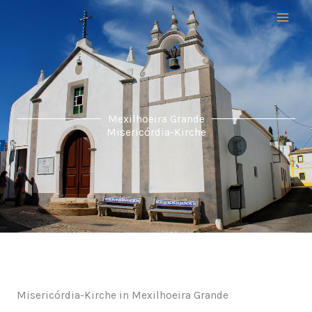
Zum
Inhalt
springen
Mexilhoeira Grande
Misericórdia-Kirche
Misericórdia-Kirche in Mexilhoeira Grande