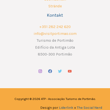
Strände
Kontakt
+351 282 242 620
info@visitportimao.com
Turismo de Portimão
Edifício da Antiga Lota
8500-300 Portimão
Copyright © 2026 ATP - Associação Turismo de Portimão.
Design por
Liderlink
x
The Social Nerd