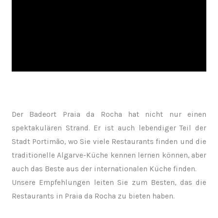
Der Badeort Praia da Rocha hat nicht nur einen
spektakulären Strand. Er ist auch lebendiger Teil der
Stadt Portimão, wo Sie viele Restaurants finden und die
traditionelle Algarve-Küche kennen lernen können, aber
auch das Beste aus der internationalen Küche finden.
Unsere Empfehlungen leiten Sie zum Besten, das die
Restaurants in Praia da Rocha zu bieten haben.