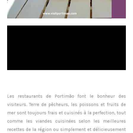
Les restaurants de Portimão font le bonheur des
visiteurs. Terre de pêcheurs, les poissons et fruits de
mer sont toujours frais et cuisinés à la perfection, tout
comme les viandes cuisinées selon les meilleures
recettes de la région ou simplement et délicieusement