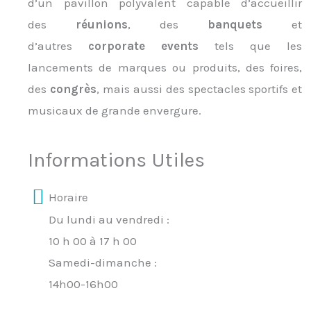
d’un pavillon polyvalent capable d’accueillir
des
réunions
, des
banquets
et
d’autres
corporate events
tels que les
lancements de marques ou produits, des foires,
des
congrès
, mais aussi des spectacles sportifs et
musicaux de grande envergure.
Informations Utiles
Horaire
Du lundi au vendredi :
10 h 00 à 17 h 00
Samedi-dimanche :
14h00-16h00