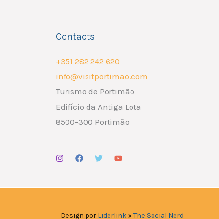
Contacts
+351 282 242 620
info@visitportimao.com
Turismo de Portimão
Edifício da Antiga Lota
8500-300 Portimão
Design por
Liderlink
x
The Social Nerd