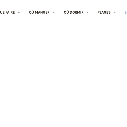
UE FAIRE
OÙ MANGER
OÙ DORMIR
PLAGES
Negócios
Portimão Arena​