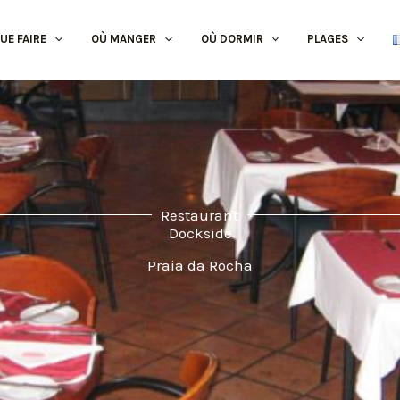
UE FAIRE
OÙ MANGER
OÙ DORMIR
PLAGES
Restaurant
Dockside
Praia da Rocha