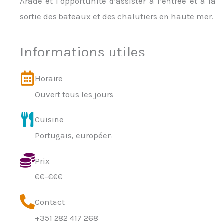
Arade et l’opportunité d’assister à l’entrée et à la
sortie des bateaux et des chalutiers en haute mer.
Informations utiles
Horaire
Ouvert tous les jours
Cuisine
Portugais, européen
Prix
€€-€€€
Contact
+351 282 417 268