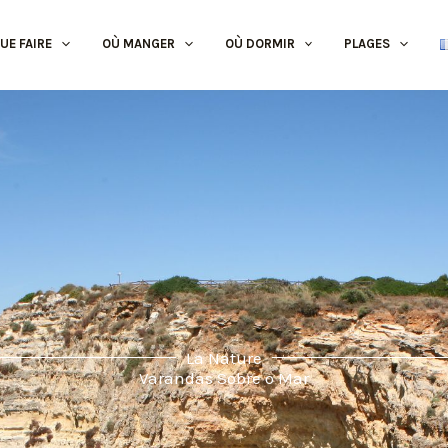
UE FAIRE
OÙ MANGER
OÙ DORMIR
PLAGES
La Nature
Varandas Sobre o Mar