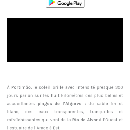
À
Portimão
, le soleil brille avec intensité presque 300
jours par an sur les huit kilomètres des plus belles et
accueillantes
plages de l’Algarve :
du sable fin et
blanc, des eaux transparentes, tranquilles et
rafraîchissantes qui vont de la
Ria de Alvor
à l’Ouest et
l’estuaire de l’Arade à Est.