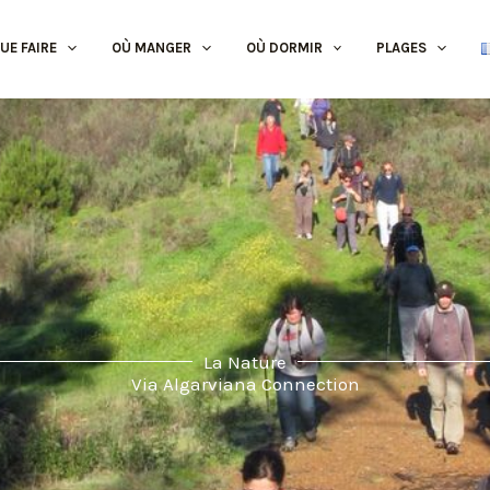
UE FAIRE
OÙ MANGER
OÙ DORMIR
PLAGES
La Nature
Via Algarviana Connection