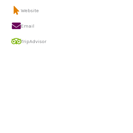
Website
Email
TripAdvisor