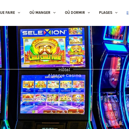
UE FAIRE
OÙ MANGER
OÙ DORMIR
PLAGES
Hôtel
Algarve Casino
Praia da Rocha