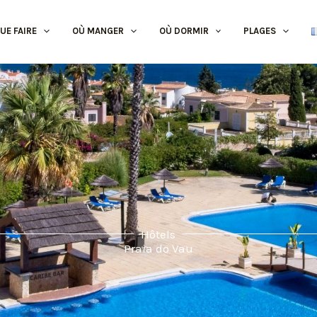
UE FAIRE
OÙ MANGER
OÙ DORMIR
PLAGES
Hôtels
Praia do Vau