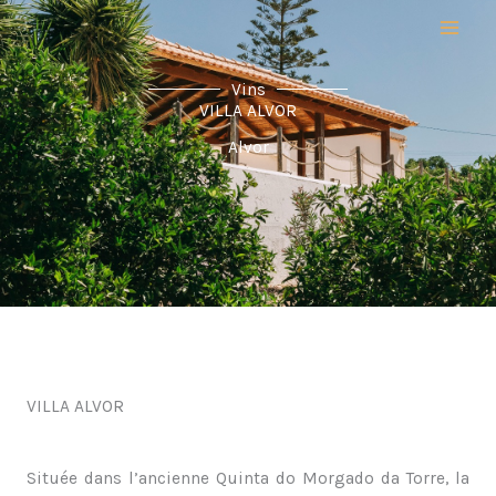
Aller
au
contenu
Vins
VILLA ALVOR
Alvor
VILLA ALVOR
Située dans l’ancienne Quinta do Morgado da Torre, la