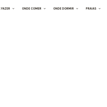
E FAZER
ONDE COMER
ONDE DORMIR
PRAIAS
Vinhos
VILLA ALVOR
Alvor