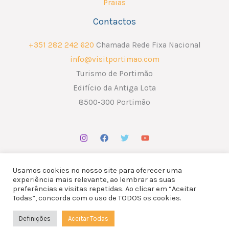
Praias
Contactos
+351 282 242 620
Chamada Rede Fixa Nacional
info@visitportimao.com
Turismo de Portimão
Edifício da Antiga Lota
8500-300 Portimão
Usamos cookies no nosso site para oferecer uma
experiência mais relevante, ao lembrar as suas
preferências e visitas repetidas. Ao clicar em “Aceitar
Copyright © 2026 ATP - Associação Turismo de Portimão.
Todas”, concorda com o uso de TODOS os cookies.
Design por
Liderlink
x
The Social Nerd
Definições
Aceitar Todas