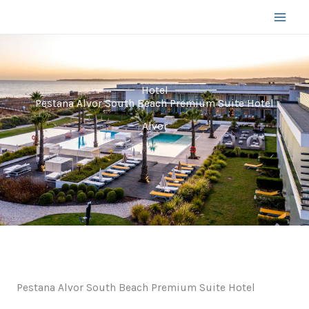
Skip
to
content
Hotel
Pestana Alvor South Beach Premium Suite Hotel
Alvor
Pestana Alvor South Beach Premium Suite Hotel