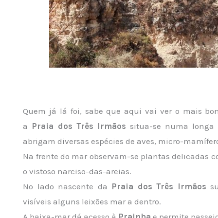
Quem já lá foi, sabe que aqui vai ver o mais b
a
Praia dos Três Irmãos
situa-se numa longa 
abrigam diversas espécies de aves, micro-mamíferos
Na frente do mar observam-se plantas delicadas c
o vistoso narciso-das-areias.
No lado nascente da
Praia dos Três Irmãos
su
visíveis alguns leixões mar a dentro.
A baixa-mar dá acesso à
Prainha
e permite passeio