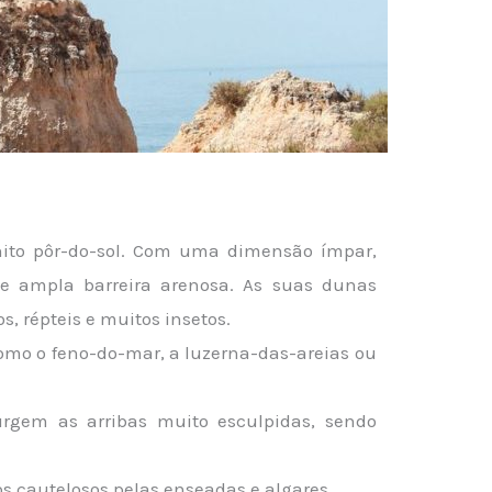
onito pôr-do-sol. Com uma dimensão ímpar,
e ampla barreira arenosa. As suas dunas
, répteis e muitos insetos.
omo o feno-do-mar, a luzerna-das-areias ou
rgem as arribas muito esculpidas, sendo
s cautelosos pelas enseadas e algares.