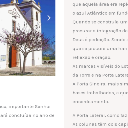
que aquela área era rep
o azul Atlântico em fund
Quando se construía um 
procurar a integração de
Deus é perfeição. Sendo a
que se procure uma harm
reflexão e oração.
As marcas visíveis do Es
da Torre e na Porta Latera
A Porta Sineira, mais s
bases trabalhadas, e qu
encordoamento.
anco, importante Senhor
tará concluída no ano de
A Porta Lateral, como faz
As colunas têm dois cap