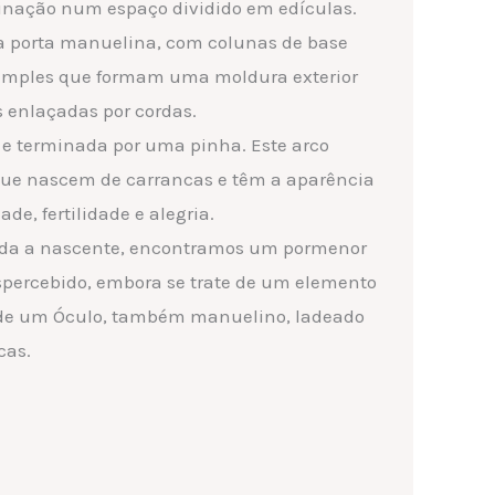
inação num espaço dividido em edículas.
ra porta manuelina, com colunas de base
simples que formam uma moldura exterior
s enlaçadas por cordas.
a e terminada por uma pinha. Este arco
que nascem de carrancas e têm a aparência
ade, fertilidade e alegria.
rada a nascente, encontramos um pormenor
spercebido, embora se trate de um elemento
e de um Óculo, também manuelino, ladeado
cas.