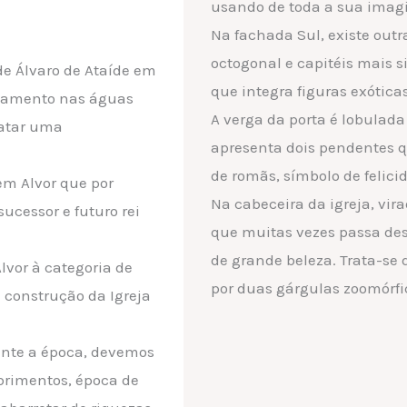
usando de toda a sua imag
Na fachada Sul, existe out
octogonal e capitéis mais 
e Álvaro de Ataíde em
que integra figuras exótica
ratamento nas águas
A verga da porta é lobulad
ratar uma
apresenta dois pendentes 
de romãs, símbolo de felicid
em Alvor que por
Na cabeceira da igreja, vi
sucessor e futuro rei
que muitas vezes passa de
de grande beleza. Trata-s
lvor à categoria de
por duas gárgulas zoomórfi
 construção da Igreja
ente a época, devemos
brimentos, época de