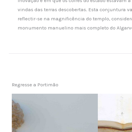
inovação e em que os cofres do estado estavam a 
vindas das terras descobertas. Esta conjuntura v
reflectir-se na magnificência do templo, conside
monumento manuelino mais completo do Algarv
Regresse a Portimão