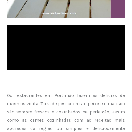
Os restaurantes em Portimão fazem as delicias de
quem os visita. Terra de pescadores, o peixe e o marisco
são sempre frescos e cozinhados na perfeição, assim
como as carnes cozinhadas com as receitas mais
apuradas da região ou simples e deliciosamente