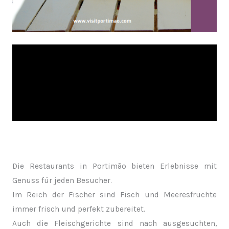
Die Restaurants in Portimão bieten Erlebnisse mit
Genuss für jeden Besucher.
Im Reich der Fischer sind Fisch und Meeresfrüchte
immer frisch und perfekt zubereitet.
Auch die Fleischgerichte sind nach ausgesuchten,