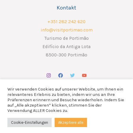
Kontakt
+351 282 242 620
info@visitportimao.com
Turismo de Portimão
Edifício da Antiga Lota
8500-300 Portimão
Wir verwenden Cookies auf unserer Website, um Ihnen ein
relevanteres Erlebnis zu bieten, indem wir uns an Ihre
Präferenzen erinnern und Besuche wiederholen. Indem Sie
auf „Alle akzeptieren“ klicken, stimmen Sie der
Copyright © 2026 ATP - Associação Turismo de Portimão.
Verwendung ALLER Cookies zu.
Design por
Liderlink
x
The Social Nerd
Cookie-Einstellungen
Akzeptiere alle