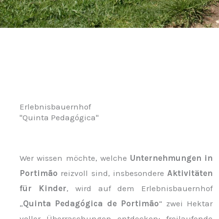
Erlebnisbauernhof
"Quinta Pedagógica"
Wer wissen möchte, welche
Unternehmungen in
Portimão
reizvoll sind, insbesondere
Aktivitäten
für Kinder
, wird auf dem Erlebnisbauernhof
„
Quinta Pedagógica de Portimão
“ zwei Hektar
voller Überraschungen entdecken: freilaufende