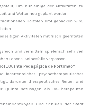
estellt, um nur einige der Aktivitäten zu
eit und Wetter neu geplant werden.
ditionellen Holzofen Brot gebacken wird,
leiten
elseitigen Aktivitäten mit frisch geernteten
reich und vermitteln spielerisch sehr viel
chen Lebens. Keinesfalls verpassen.
hof „Quinta Pedagógica de Portimão“
und facettenreiches, psychotherapeutisches
tigt, darunter therapeutisches Reiten und
er Quinta sozusagen als Co-Therapeuten
erteneinrichtungen und Schulen der Stadt