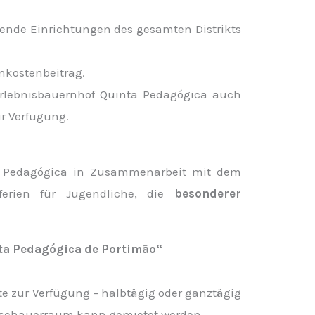
ende Einrichtungen des gesamten Distrikts
nkostenbeitrag.
Erlebnisbauernhof Quinta Pedagógica auch
r Verfügung.
ta Pedagógica in Zusammenarbeit mit dem
ferien für Jugendliche, die
besonderer
ta Pedagógica de Portimão“
te zur Verfügung – halbtägig oder ganztägig
Zuschauerraum kann gemietet werden.