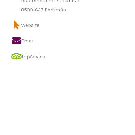
Rua Direita nº 70 1 andar
8500-627 Portimão
Website
Email
TripAdvisor