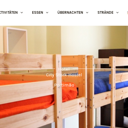
KTIVITÄTEN
ESSEN
ÜBERNACHTEN
STRÄNDE
Hotel
City Stork Hostel
Portimão