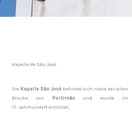
Kapelle de São José
Die
Kapelle São José
befindet sich nahe der alten
Brücke von
Portimão
und wurde im
17. Jahrhundert errichtet.