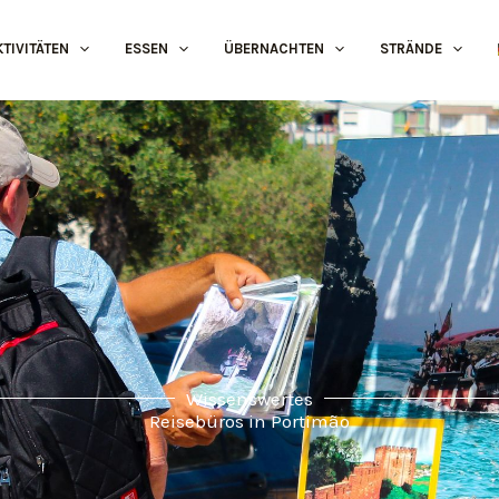
KTIVITÄTEN
ESSEN
ÜBERNACHTEN
STRÄNDE
Wissenswertes
Reisebüros in Portimão