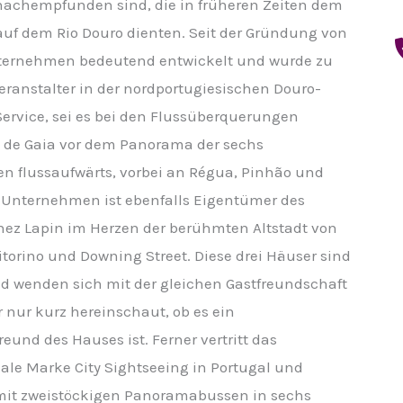
 nachempfunden sind, die in früheren Zeiten dem
 auf dem Rio Douro dienten. Seit der Gründung von
nternehmen bedeutend entwickelt und wurde zu
eranstalter in der nordportugiesischen Douro-
ervice, sei es bei den Flussüberquerungen
a de Gaia vor dem Panorama der sechs
sen flussaufwärts, vorbei an Régua, Pinhão und
s Unternehmen ist ebenfalls Eigentümer des
ez Lapin im Herzen der berühmten Altstadt von
itorino und Downing Street. Diese drei Häuser sind
nd wenden sich mit der gleichen Gastfreundschaft
r nur kurz hereinschaut, ob es ein
eund des Hauses ist. Ferner vertritt das
le Marke City Sightseeing in Portugal und
 mit zweistöckigen Panoramabussen in sechs