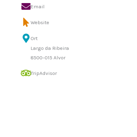
Email
Website
Ort
Largo da Ribeira
8500-015 Alvor
TripAdvisor