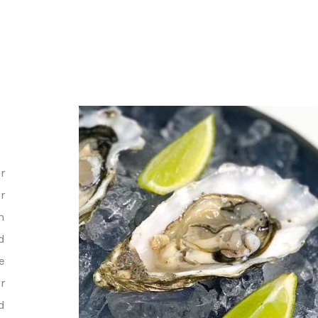
r
r
n
d
e
r
d