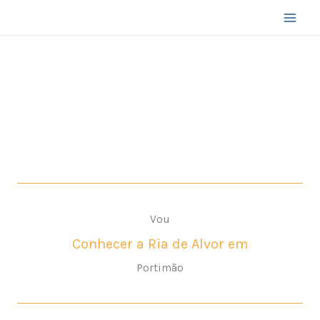
Skip
to
content
Vou
Mergulhar nas Praias de
Portimão