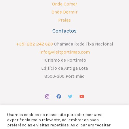
Onde Comer
Onde Dormir
Praias
Contactos
+351 282 242 620
Chamada Rede Fixa Nacional
info@visitportimao.com
Turismo de Portimão
Edifício da Antiga Lota
8500-300 Portimão
Usamos cookies no nosso site para oferecer uma
experiência mais relevante, ao lembrar as suas
preferências e visitas repetidas. Ao clicar em “Aceitar
Copyright © 2026 ATP - Associação Turismo de Portimão.