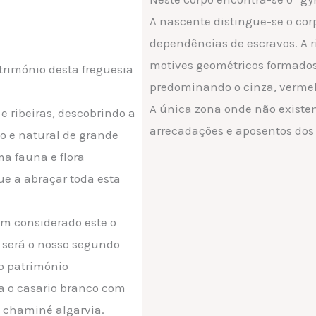
A nascente distingue-se o corp
dependências de escravos. A
motives geométricos formados 
trimónio desta freguesia
predominando o cinza, vermelh
A única zona onde não existe
 e ribeiras, descobrindo a
arrecadações e aposentos dos 
o e natural de grande
a fauna e flora
ue a abraçar toda esta
em considerado este o
e será o nosso segundo
ao património
a o casario branco com
ca chaminé algarvia.