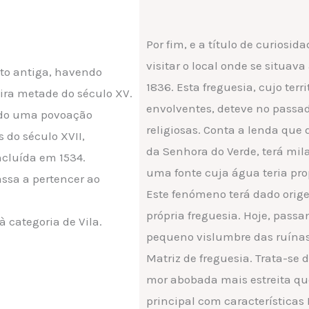
Por fim, e a título de curiosi
visitar o local onde se situav
to antiga, havendo
1836. Esta freguesia, cujo terr
ra metade do século XV.
envolventes, deteve no passa
sido uma povoação
religiosas. Conta a lenda que 
 do século XVII,
da Senhora do Verde, terá mi
ncluída em 1534.
uma fonte cuja água teria pro
ssa a pertencer ao
Este fenómeno terá dado orig
própria freguesia. Hoje, passa
à categoria de Vila.
pequeno vislumbre das ruínas 
Matriz de freguesia. Trata-se
mor abobada mais estreita que 
principal com característica