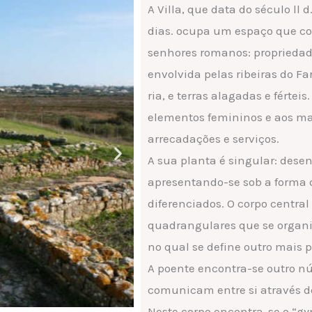
A Villa, que data do século ll
dias. ocupa um espaço que co
senhores romanos: propriedade
envolvida pelas ribeiras do F
ria, e terras alagadas e férte
elementos femininos e aos ma
arrecadações e serviços.
A sua planta é singular: dese
apresentando-se sob a forma 
diferenciados. O corpo centra
quadrangulares que se organi
no qual se define outro mais
A poente encontra-se outro n
comunicam entre si através de
Neste corpo encontra-se o “g