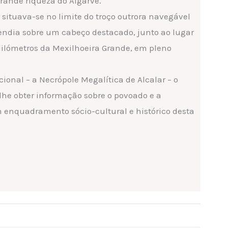
grande riqueza do Algarve.
 situava-se no limite do troço outrora navegável
stendia sobre um cabeço destacado, junto ao lugar
quilómetros da Mexilhoeira Grande, em pleno
nal – a Necrópole Megalítica de Alcalar – o
-lhe obter informação sobre o povoado e a
 enquadramento sócio-cultural e histórico desta