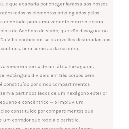
 d.C. e que acabaria por chegar famosa aos nossos
ntém todos os elementos privilegiados pelos
 orientada para uma vertente mar/rio e serra,
arelo e da Senhora do Verde, que vão desaguar na
is. Da Villa conhecem-se as divisões destinadas aos
sculinos, bem como as da cozinha,
nvolve-se em torno de um átrio hexagonal,
de rectângulo dividido em três corpos bem
l é constituído por cinco compartimentos
zam a partir dos lados de um hexágono exterior
 pequeno e concêntrico — o impluvium.
úcleo constituído por compartimentos que
 um corredor que rodeia o peristilo.
ynaeceum”, espaço reservado as mulheres.