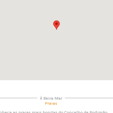
À Beira Mar
Praias
nheça as praias mais bonitas do Concelho de Portimão