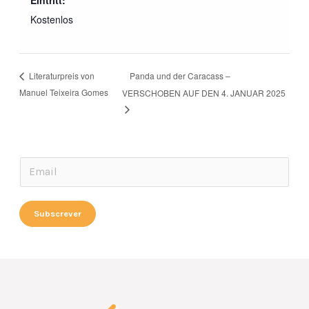
Eintritt:
Kostenlos
Panda und der Caracass –
Literaturpreis von
Manuel Teixeira Gomes
VERSCHOBEN AUF DEN 4. JANUAR 2025
E
E
m
m
a
a
Subscrever
i
i
l
l
*
*
E
m