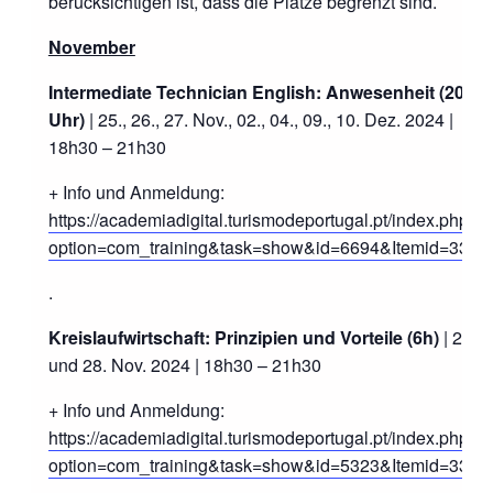
berücksichtigen ist, dass die Plätze begrenzt sind.
November
Intermediate Technician English: Anwesenheit (20
Uhr)
| 25., 26., 27. Nov., 02., 04., 09., 10. Dez. 2024 |
18h30 – 21h30
+ Info und Anmeldung:
https://academiadigital.turismodeportugal.pt/index.php?
option=com_training&task=show&id=6694&Itemid=33
.
Kreislaufwirtschaft: Prinzipien und Vorteile (6h)
| 26.
und 28. Nov. 2024 | 18h30 – 21h30
+ Info und Anmeldung:
https://academiadigital.turismodeportugal.pt/index.php?
option=com_training&task=show&id=5323&Itemid=33