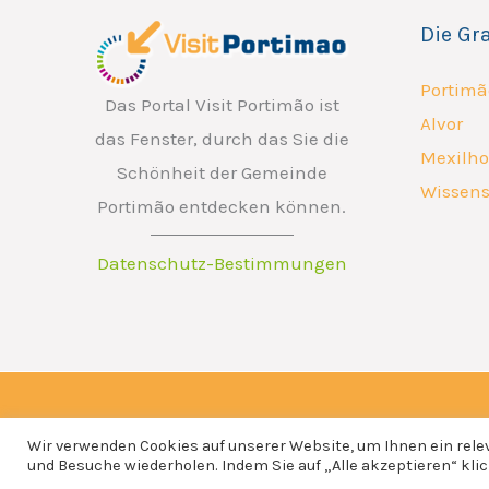
a
Die Gr
i
l
Portimã
Das Portal Visit Portimão ist
Alvor
das Fenster, durch das Sie die
Mexilho
Schönheit der Gemeinde
Wissens
Portimão entdecken können.
Datenschutz-Bestimmungen
Copyright © 2026 ATP - Associação Turismo de Portimão.
Wir verwenden Cookies auf unserer Website, um Ihnen ein relev
und Besuche wiederholen. Indem Sie auf „Alle akzeptieren“ kl