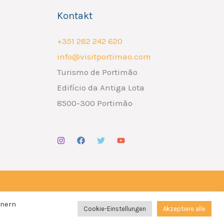
Kontakt
+351 282 242 620
info@visitportimao.com
Turismo de Portimão
Edifício da Antiga Lota
8500-300 Portimão
Design por
Liderlink
x
The Social Nerd
nnern
Cookie-Einstellungen
Akzeptiere alle