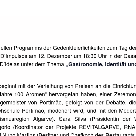
iellen Programms der Gedenkfeierlichkeiten zum Tag de
ia D’Impulsos am 12. Dezember um 18:30 Uhr in der Casa
 D’Ideias unter dem Thema
„Gastronomie, Identität u
beginnt mit der Verleihung von Preisen an die Einrichtun
 Jahre 100 Aromen“ hervorgetan haben, einer Zeremoni
rgermeister von Portimão, gefolgt von der Debatte, di
achschule Portimão, moderiert wird, und mit den Mod
rismusregion Algarve). Sara Silva (Präsidentin der
egório (Koordinator der Projekte REVITALGARVE, RN
 Nuno Martins (Besitzer und Chefkoch des Restaurant