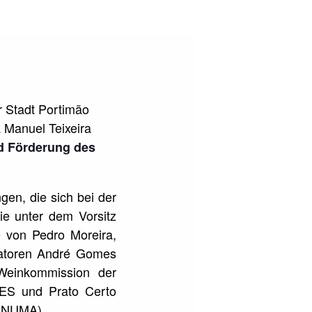
r Stadt Portimão
 Manuel Teixeira
nd Förderung des
gen, die sich bei der
e unter dem Vorsitz
e von Pedro Moreira,
eratoren André Gomes
 Weinkommission der
AES und Prato Certo
s NUMA).