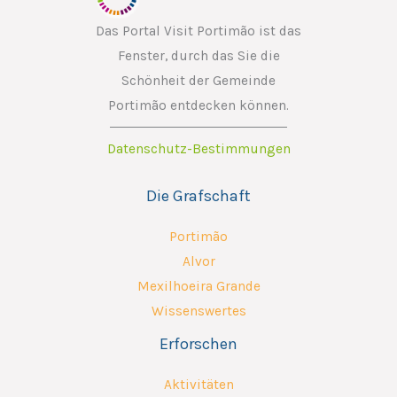
l
E
Das Portal Visit Portimão ist das
m
Fenster, durch das Sie die
a
Schönheit der Gemeinde
i
Portimão entdecken können.
l
Datenschutz-Bestimmungen
Die Grafschaft
Portimão
Alvor
Mexilhoeira Grande
Wissenswertes
Erforschen
Aktivitäten