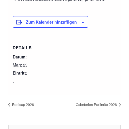
Zum Kalender hinzufügen
DETAILS
Datum:
März 29
Eintritt:
.
Bonicup 2026
Osterferien Portimão 2026
E
E