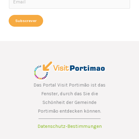
m
m
a
a
Subscrever
i
i
l
l
*
*
E
m
a
i
l
Das Portal Visit Portimão ist das
Fenster, durch das Sie die
Schönheit der Gemeinde
Portimão entdecken können.
Datenschutz-Bestimmungen