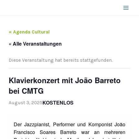
Zum
Inhalt
springen
« Agenda Cultural
« Alle Veranstaltungen
Diese Veranstaltung hat bereits stattgefunden.
Klavierkonzert mit João Barreto
bei CMTG
KOSTENLOS
August 3, 2025
Der Jazzpianist, Performer und Komponist João
Francisco Soares Barreto war an mehreren