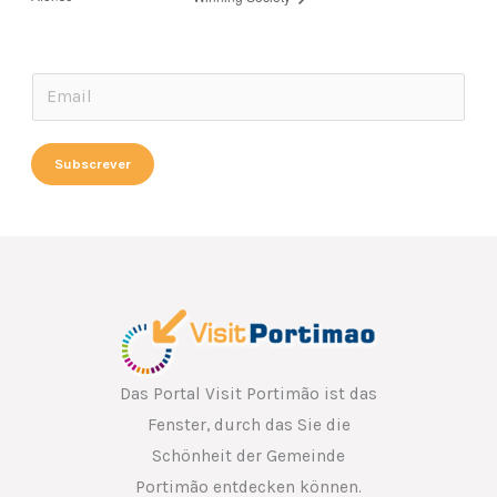
E
E
m
m
a
a
Subscrever
i
i
l
l
*
*
*
Das Portal Visit Portimão ist das
Fenster, durch das Sie die
Schönheit der Gemeinde
Portimão entdecken können.