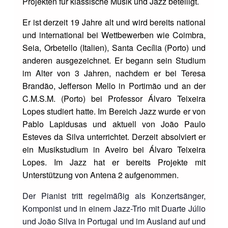
Projekten für klassische Musik und Jazz beteiligt.
Er ist derzeit 19 Jahre alt und wird bereits national
und international bei Wettbewerben wie Coimbra,
Seia, Orbetello (Italien), Santa Cecília (Porto) und
anderen ausgezeichnet. Er begann sein Studium
im Alter von 3 Jahren, nachdem er bei Teresa
Brandão, Jefferson Mello in Portimão und an der
C.M.S.M. (Porto) bei Professor Álvaro Teixeira
Lopes studiert hatte. Im Bereich Jazz wurde er von
Pablo Lapidusas und aktuell von João Paulo
Esteves da Silva unterrichtet. Derzeit absolviert er
ein Musikstudium in Aveiro bei Álvaro Teixeira
Lopes. Im Jazz hat er bereits Projekte mit
Unterstützung von Antena 2 aufgenommen.
Der Pianist tritt regelmäßig als Konzertsänger,
Komponist und in einem Jazz-Trio mit Duarte Júlio
und João Silva in Portugal und im Ausland auf und