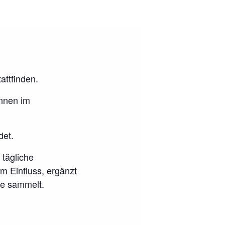
attfinden.
önnen im
det.
 tägliche
m Einfluss, ergänzt
te sammelt.