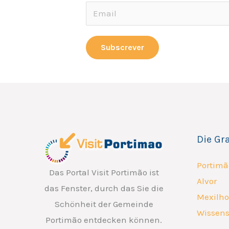
E
E
m
m
a
a
Subscrever
i
i
l
l
E
*
m
a
i
Die Gr
l
E
Portimã
Das Portal Visit Portimão ist
m
Alvor
das Fenster, durch das Sie die
a
Mexilho
Schönheit der Gemeinde
i
Wissens
Portimão entdecken können.
l