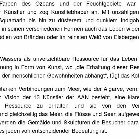
 Farben des Ozeans und der Feuchtgebiete war
für Künstler und zog Kunstliebhaber an. Mit unzählige
quamarin bis hin zu düsterem und dunklem Indigob
r in seinen verschiedenen Formen auch das Leben wider,
ödien von Bränden oder im reinsten Weiß von Eisbergen“,
assers als unverzichtbare Ressource für das Leben a
nung in Form von Kunst, wo „die Erhaltung dieser Res
 der menschlichen Gewohnheiten abhängt“, fügt das Koll
starken Verbindungen zum Meer, wie der Algarve, vermit
n Vision der 13 Künstler der AAN besteht, eine klar
ese Ressource zu erhalten und sie von den Ver
nd gleichzeitig das Meer, die Flüsse und Seen aufgew
erden die Gemälde und Skulpturen die Besucher daran
es jeden von entscheidender Bedeutung ist.