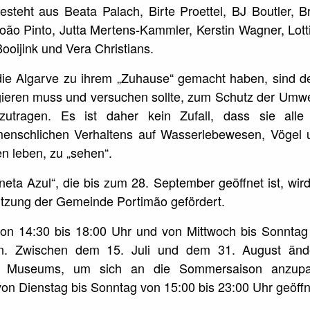
steht aus Beata Palach, Birte Proettel, BJ Boutler, B
oão Pinto, Jutta Mertens-Kammler, Kerstin Wagner, Lotti
Booijink und Vera Christians.
 die Algarve zu ihrem „Zuhause“ gemacht haben, sind d
agieren muss und versuchen sollte, zum Schutz der Umw
zutragen. Es ist daher kein Zufall, dass sie alle
enschlichen Verhaltens auf Wasserlebewesen, Vögel 
 leben, zu „sehen“.
neta Azul“, die bis zum 28. September geöffnet ist, wir
ützung der Gemeinde Portimão gefördert.
on 14:30 bis 18:00 Uhr und von Mittwoch bis Sonntag
n. Zwischen dem 15. Juli und dem 31. August ände
s Museums, um sich an die Sommersaison anzupa
von Dienstag bis Sonntag von 15:00 bis 23:00 Uhr geöffn