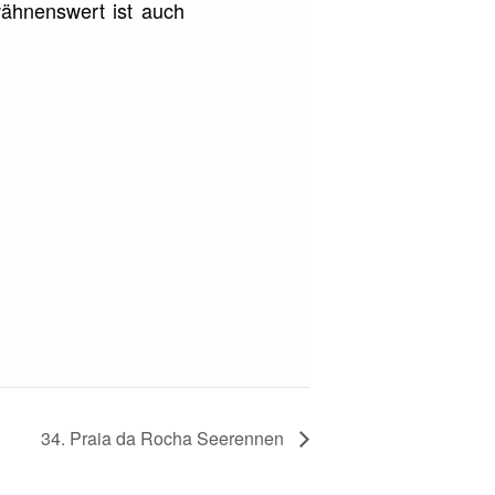
wähnenswert ist auch
34. Praia da Rocha Seerennen