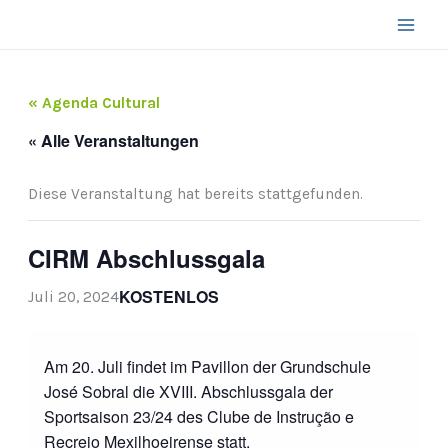
Zum
Inhalt
springen
« Agenda Cultural
« Alle Veranstaltungen
Diese Veranstaltung hat bereits stattgefunden.
CIRM Abschlussgala
KOSTENLOS
Juli 20, 2024
Am 20. Juli findet im Pavillon der Grundschule
José Sobral die XVIII. Abschlussgala der
Sportsaison 23/24 des Clube de Instrução e
Recreio Mexilhoeirense statt.