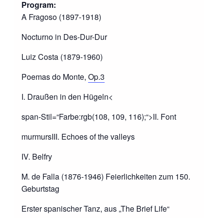
Program:
A Fragoso (1897-1918)
Nocturno in Des-Dur-Dur
Luiz Costa (1879-1960)
Poemas do Monte,
Op.3
I. Draußen in den Hügeln<
span-Stil=“Farbe:rgb(108, 109, 116);“>II. Font
murmurs
III. Echoes of the valleys
IV. Belfry
M. de Falla (1876-1946) Feierlichkeiten zum 150.
Geburtstag
Erster spanischer Tanz, aus „The Brief Life“