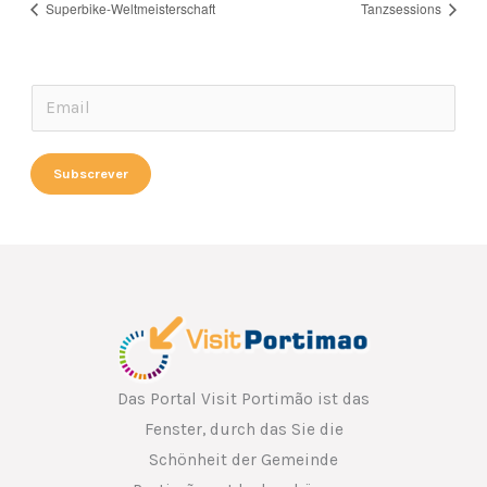
Superbike-Weltmeisterschaft
Tanzsessions
*
E
E
m
m
a
Subscrever
a
i
i
l
l
*
*
Das Portal Visit Portimão ist das
Fenster, durch das Sie die
Schönheit der Gemeinde