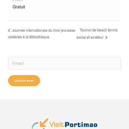
Gratuit
Tournoi de beach tennis
Journée internationale du livre jeunesse
célébrée à la Bibliothèque
social et amateur
E
E
m
m
a
a
Subscrever
i
i
l
l
E
*
m
a
i