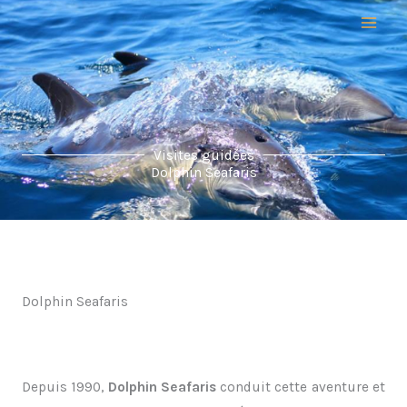
Aller
au
contenu
Visites guidées
Dolphin Seafaris
Dolphin Seafaris
Depuis 1990,
Dolphin Seafaris
conduit cette aventure et