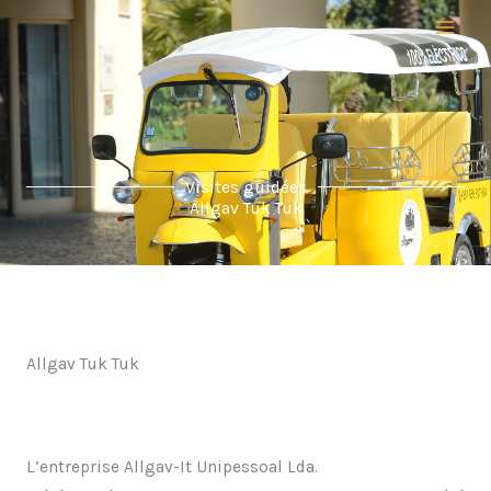
Aller
au
contenu
Visites guidées
Allgav Tuk Tuk
Allgav Tuk Tuk
L’entreprise Allgav-It Unipessoal Lda.