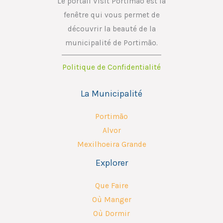
Le portail Visit Portimão est la
m
fenêtre qui vous permet de
a
découvrir la beauté de la
i
municipalité de Portimão.
l
Politique de Confidentialité
La Municipalité
Portimão
Alvor
Mexilhoeira Grande
Explorer
Que Faire
Où Manger
Où Dormir