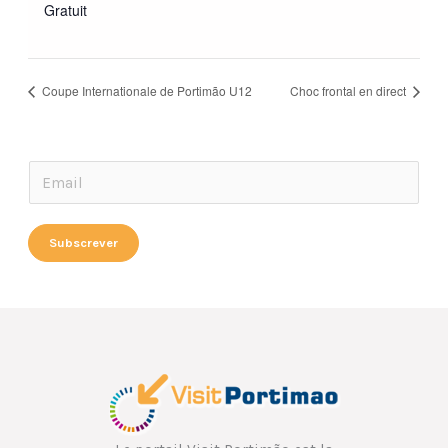
Gratuit
Coupe Internationale de Portimão U12
Choc frontal en direct
E
E
m
m
a
a
Subscrever
i
i
l
l
E
*
m
a
i
l
E