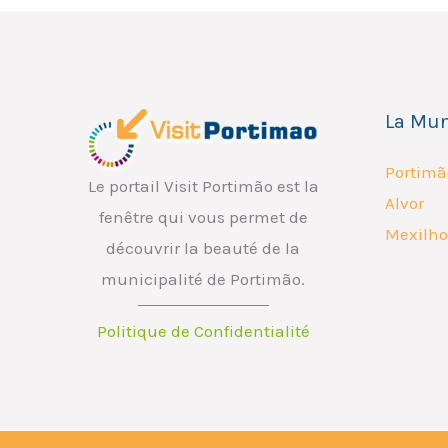
E
*
m
a
i
La Mun
l
*
Portimã
Le portail Visit Portimão est la
Alvor
fenêtre qui vous permet de
Mexilho
découvrir la beauté de la
municipalité de Portimão.
Politique de Confidentialité