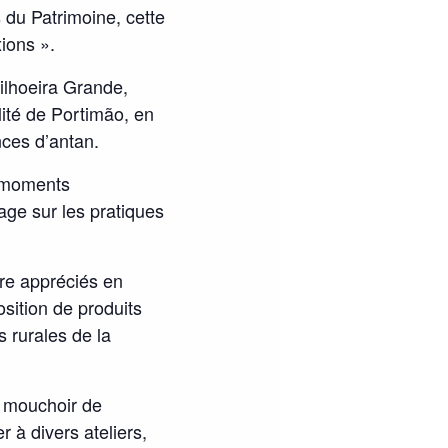
du Patrimoine, cette
ions ».
ilhoeira Grande,
lité de Portimão, en
nces d’antan.
rs moments
age sur les pratiques
tre appréciés en
osition de produits
s rurales de la
le mouchoir de
r à divers ateliers,