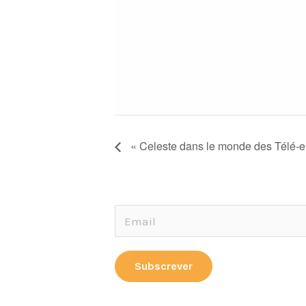
« Celeste dans le monde des Télé-en
E
E
m
m
a
a
Subscrever
i
i
l
l