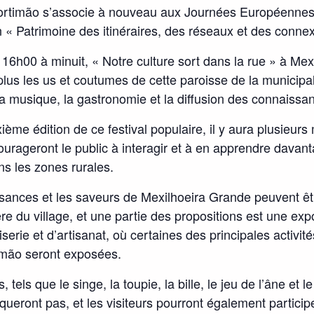
Portimão s’associe à nouveau aux Journées Européennes 
 « Patrimoine des itinéraires, des réseaux et des connex
16h00 à minuit, « Notre culture sort dans la rue » à Mex
plus les us et coutumes de cette paroisse de la municipa
la musique, la gastronomie et la diffusion des connaissa
xième édition de ce festival populaire, il y aura plusieu
ourageront le public à interagir et à en apprendre davant
ns les zones rurales.
ssances et les saveurs de Mexilhoeira Grande peuvent ê
ère du village, et une partie des propositions est une exp
serie et d’artisanat, où certaines des principales activité
imão seront exposées.
, tels que le singe, la toupie, la bille, le jeu de l’âne et 
queront pas, et les visiteurs pourront également participe