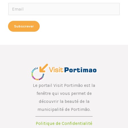
E
E
m
m
a
a
Subscrever
i
i
l
l
E
*
m
a
i
l
E
Le portail Visit Portimão est la
m
fenêtre qui vous permet de
a
découvrir la beauté de la
i
municipalité de Portimão.
l
Politique de Confidentialité