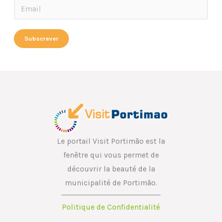
E
m
m
a
a
Subscrever
i
i
l
l
E
*
m
a
i
l
*
Le portail Visit Portimão est la
fenêtre qui vous permet de
découvrir la beauté de la
municipalité de Portimão.
Politique de Confidentialité