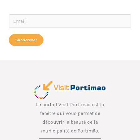
E
E
m
m
a
a
Subscrever
i
i
l
l
E
*
m
a
i
l
*
Le portail Visit Portimão est la
fenêtre qui vous permet de
découvrir la beauté de la
municipalité de Portimão.