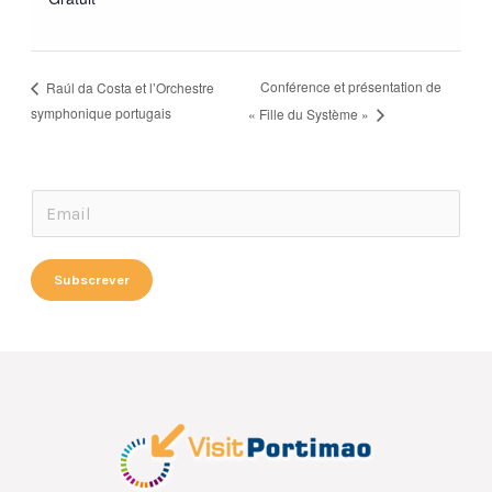
Conférence et présentation de
Raúl da Costa et l’Orchestre
symphonique portugais
« Fille du Système »
E
E
m
m
a
a
Subscrever
i
i
l
l
E
*
m
a
i
l