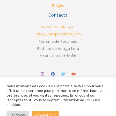
Plages
Contacts
+351 282 242 620
info@visitportimao.com
Turismo de Portimão
Edifício da Antiga Lota
8500-300 Portimão
Nous utilisons des cookies sur notre site Web pour vous
offrir une expérience plus pertinente en mémorisant vos
préférences et vos visites répétées. En cliquant sur
"Accepter tout", vous acceptez l'utilisation de TOUS les
Copyright © 2026 ATP - Associação Turismo de Portimão.
cookies.
Design por
Liderlink
x
The Social Nerd
Définitions
Accepter Tout