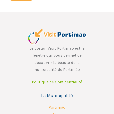
l
l
E
*
m
a
i
l
E
Le portail Visit Portimão est la
m
fenêtre qui vous permet de
a
découvrir la beauté de la
i
municipalité de Portimão.
l
Politique de Confidentialité
La Municipalité
Portimão