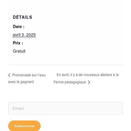
DÉTAILS
Date :
avril 3, 2025
Prix :
Gratuit
En avril, il y a de nouveaux ateliers à la
Promenade sur l’eau
avec le gagnant
Ferme pédagogique
E
E
m
m
a
a
Subscrever
i
i