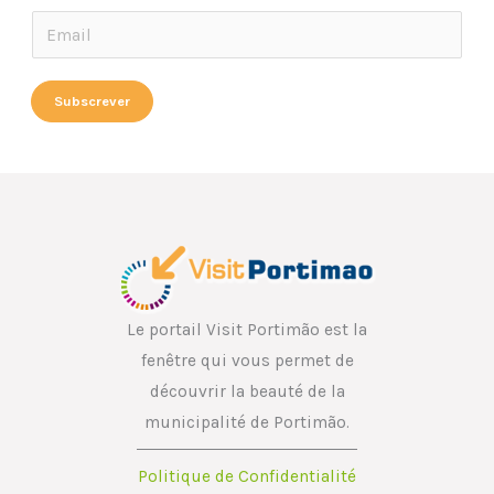
*
E
*
m
*
a
Subscrever
i
l
*
Le portail Visit Portimão est la
fenêtre qui vous permet de
découvrir la beauté de la
municipalité de Portimão.
Politique de Confidentialité